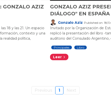
: GONZALO AZIZ
GONZALO AZIZ PRESE
DIÁLOGO" EN ESPAÑA
Gonzalo Aziz
Published on: 18/
las 18 y las 21. Un espacio
Invitado por la Organización de Es
información, contexto y una
replicó la presentación del libro -ta
 realidad política,
auditorio del Consulado Argentino,
Principales
Libro
Leer
Previous
1
Next