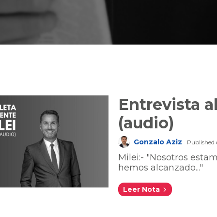
Entrevista a
(audio)
Gonzalo Aziz
Published 
Milei:- "Nosotros esta
hemos alcanzado..."
Leer Nota